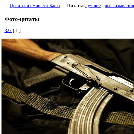
Цитаты из Нашего Баша
Цитаты:
лучшие
-
высказывания
Фото-цитаты
827
[ 1 ]