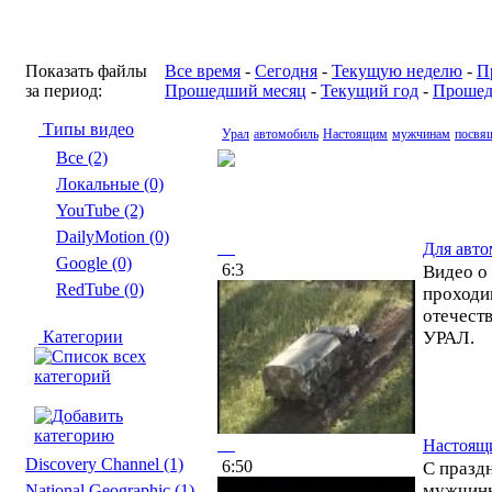
Показать файлы
Все время
-
Сегодня
-
Текущую неделю
-
П
за период:
Прошедший месяц
-
Текущий год
-
Прошед
Типы видео
Урал
автомобиль
Настоящим
мужчинам
посвя
Все (2)
Локальные (0)
YouTube (2)
DailyMotion (0)
Для авто
Google (0)
6:3
Видео о
RedTube (0)
проходи
отечест
Категории
УРАЛ.
Настоящ
Discovery Channel
(1)
6:50
С празд
мужчин
National Geographic
(1)