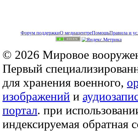
Форум поддержки
О медиацентре
Помощь
Правила и ус
© 2026 Мировое вооружен
Первый специализированн
для хранения военного,
о
изображений
и
аудиозапи
портал
. при использован
индексируемая обратная сс