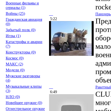
Военные фильмы и
rocke
сериалы
(1)
Войны
(25)
Панцирь-
5:22
Пред
Гражданская авиация
(0)
прот
Забытый полк
(0)
Игры
(1)
обо
Катастрофы и аварии
мало
(7)
Конструкторы
(0)
воен
Космос
(0)
адми
МАКС
(2)
про
Модели
(0)
Мужские разговоры
объек
(4)
Музыкальные клипы
Ракетный
(3)
6:49
CLU
НЛО
(0)
мног
Новейшее оружие
(0)
Огнестрельное оружие
моби