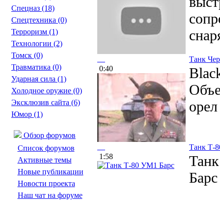
выст
Спецназ
(18)
сопр
Спецтехника
(0)
снар
Терроризм
(1)
Технологии
(2)
Томск
(0)
Танк Че
Травматика
(0)
0:40
Blac
Ударная сила
(1)
Объе
Холодное оружие
(0)
Эксклюзив сайта
(6)
орел
Юмор
(1)
Обзор форумов
Танк Т-8
Список форумов
1:58
Танк
Активные темы
Новые публикации
Барс
Новости проекта
Наш чат на форуме