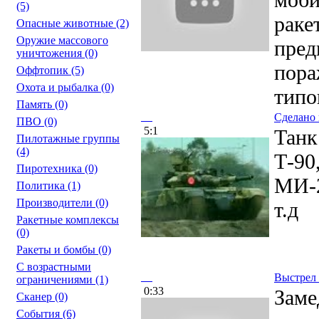
(5)
раке
Опасные животные
(2)
Оружие массового
пред
уничтожения
(0)
пора
Оффтопик
(5)
Охота и рыбалка
(0)
типов
Память
(0)
Сделано 
ПВО
(0)
5:1
Танк
Пилотажные группы
(4)
Т-90
Пиротехника
(0)
МИ-
Политика
(1)
Производители
(0)
т.д
Ракетные комплексы
(0)
Ракеты и бомбы
(0)
С возрастными
Выстрел и
ограничениями
(1)
0:33
Заме
Сканер
(0)
События
(6)