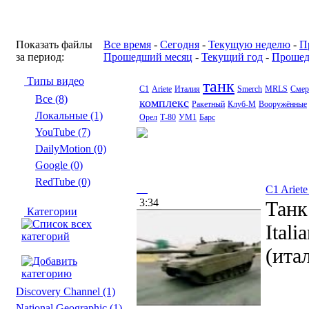
Показать файлы
Все время
-
Сегодня
-
Текущую неделю
-
П
за период:
Прошедший месяц
-
Текущий год
-
Прошед
Типы видео
танк
C1
Ariete
Италия
Smerch
MRLS
Смер
Все (8)
комплекс
Ракетный
Клуб-М
Вооружённые
Локальные (1)
Орел
Т-80
УМ1
Барс
YouTube (7)
DailyMotion (0)
Google (0)
RedTube (0)
C1 Ariete
3:34
Танк
Категории
Ital
(ита
Discovery Channel
(1)
National Geographic
(1)