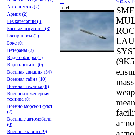
300-мм Р
Авто и мото
(2)
5:54
SME
Армия
(2)
MUL
Без категории
(3)
ROC
Боевые искусства
(3)
Боеприпасы
(1)
LAU
Бокс
(0)
SYS
Ветераны
(2)
Видео-обзоры
(1)
(9K58
Видео-цитаты
(0)
ensur
Военная авиация
(34)
Военная тайна
(10)
mass 
Военная техника
(8)
weap
Военно-инженерная
техника
(0)
mean
Военно-морской флот
facili
(2)
Военные автомобили
armo
(0)
armou
Военные клипы
(9)