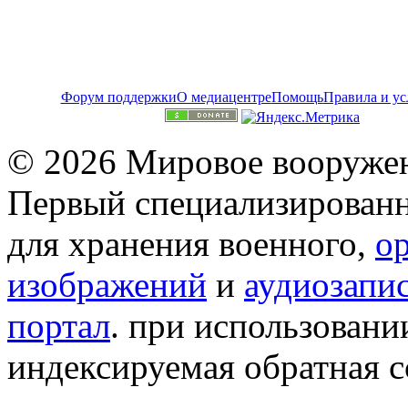
Форум поддержки
О медиацентре
Помощь
Правила и ус
© 2026 Мировое вооружен
Первый специализированн
для хранения военного,
о
изображений
и
аудиозапи
портал
. при использован
индексируемая обратная сс