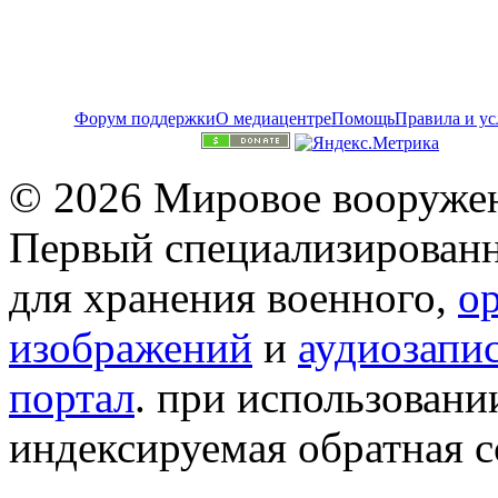
Форум поддержки
О медиацентре
Помощь
Правила и ус
© 2026 Мировое вооружен
Первый специализированн
для хранения военного,
о
изображений
и
аудиозапи
портал
. при использован
индексируемая обратная сс