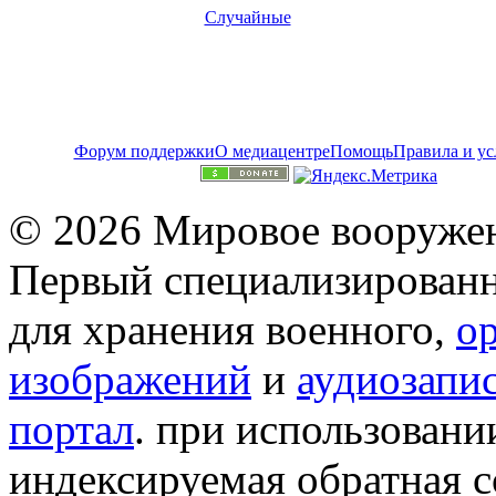
Случайные
Форум поддержки
О медиацентре
Помощь
Правила и ус
© 2026 Мировое вооружен
Первый специализированн
для хранения военного,
о
изображений
и
аудиозапи
портал
. при использован
индексируемая обратная сс