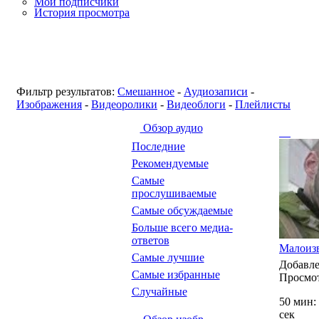
Мои подписчики
История просмотра
Фильтр результатов:
Смешанное
-
Аудиозаписи
-
Изображения
-
Видеоролики
-
Видеоблоги
-
Плейлисты
Обзор аудио
Последние
Рекомендуемые
Самые
прослушиваемые
Самые обсуждаемые
Больше всего медиа-
ответов
Малоизв
Самые лучшие
Добавл
Самые избранные
Просмо
Случайные
50 мин:
сек