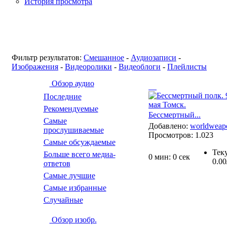
История просмотра
Фильтр результатов:
Смешанное
-
Аудиозаписи
-
Изображения
-
Видеоролики
-
Видеоблоги
-
Плейлисты
Обзор аудио
Последние
Рекомендуемые
Бессмертный...
Самые
Добавлено:
worldweap
прослушиваемые
Просмотров:
1.023
Самые обсуждаемые
Тек
Больше всего медиа-
0 мин: 0 сек
0.00
ответов
Самые лучшие
Самые избранные
Случайные
Обзор изобр.