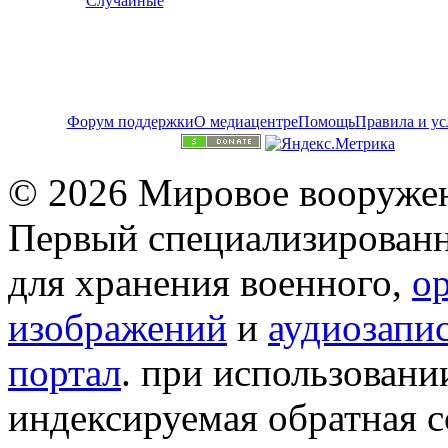
Случайные
Форум поддержки
О медиацентре
Помощь
Правила и ус
© 2026 Мировое вооружен
Первый специализированн
для хранения военного,
о
изображений
и
аудиозапи
портал
. при использован
индексируемая обратная сс