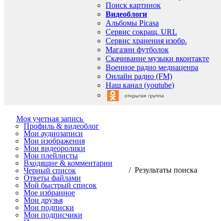
Поиск картинок
Видеоблоги
Альбомы Picasa
Сервис сокращ. URL
Сервис хранения изобр.
Магазин футболок
Скачивание музыки вконтакте
Военное радио медиаценра
Онлайн радио (FM)
Наш канал (youtube)
Моя учетная запись
Профиль & видеоблог
Мои аудиозаписи
Мои изображения
Мои видеоролики
Мои плейлисты
Входящие & комментарии
/ Результаты поиска
Черный список
Ответы файлами
Мой быстрый список
Мое избранное
Мои друзья
Мои подписки
Мои подписчики