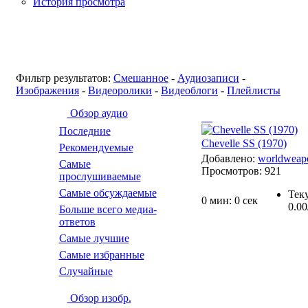
История просмотра
Фильтр результатов:
Смешанное
-
Аудиозаписи
-
Изображения
-
Видеоролики
-
Видеоблоги
-
Плейлисты
Обзор аудио
Последние
Chevelle SS (1970)
Рекомендуемые
Добавлено:
worldweap
Самые
Просмотров:
921
прослушиваемые
Самые обсуждаемые
Тек
0 мин: 0 сек
0.00
Больше всего медиа-
ответов
Самые лучшие
Самые избранные
Случайные
Обзор изобр.