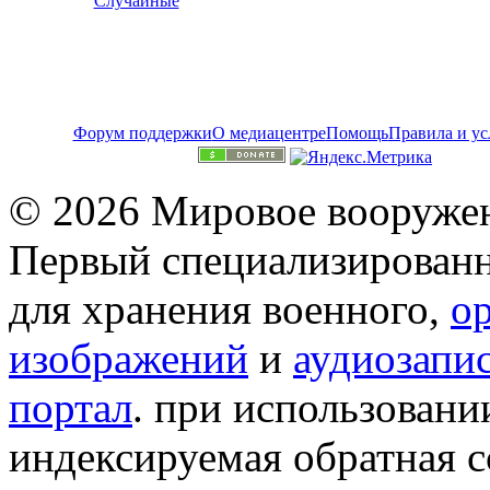
Случайные
Форум поддержки
О медиацентре
Помощь
Правила и ус
© 2026 Мировое вооружен
Первый специализированн
для хранения военного,
о
изображений
и
аудиозапи
портал
. при использован
индексируемая обратная сс