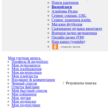
Поиск картинок
Видеоблоги
Альбомы Picasa
Сервис сокращ. URL
Сервис хранения изобр.
Магазин футболок
Скачивание музыки вконтакте
Военное радио медиаценра
Онлайн радио (FM)
Наш канал (youtube)
Моя учетная запись
Профиль & видеоблог
Мои аудиозаписи
Мои изображения
Мои видеоролики
Мои плейлисты
Входящие & комментарии
/ Результаты поиска
Черный список
Ответы файлами
Мой быстрый список
Мое избранное
Мои друзья
Мои подписки
Мои подписчики