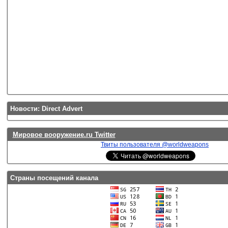
Новости: Direct Advert
Мировое вооружение.ru Twitter
Твиты пользователя @worldweapons
Страны посещений канала