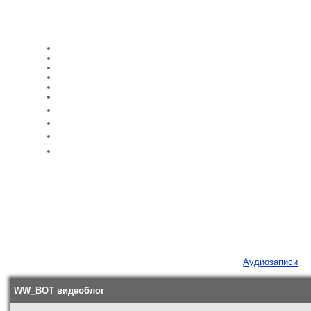
Аудиозаписи
WW_BOT видеоблог