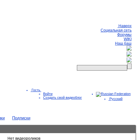
Наверх
Социальная сеть
Форумы
WIKI
Наш баш
Гость
Войти
Создать свой видеоблог
Русский
ики
Подписки
Нет видеороликов