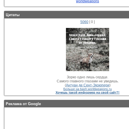
worldweapons
Цитаты
5060
[ 0 ]
Зорко одно лишь сердце.
Самого главного глазами не увидишь.
(
Антуан де Сент-Экзюпери
)
Больше на bash.worldweapons.ru
Хочешь такой информер на свой сайт?!
Реклама от Google