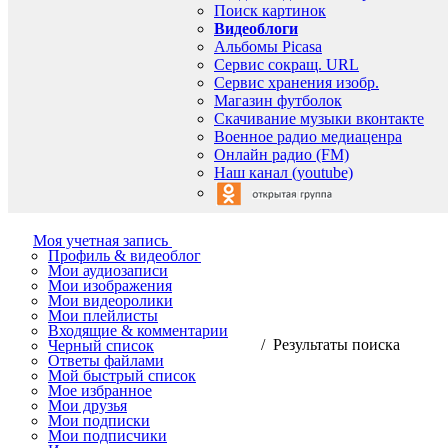
Поиск картинок
Видеоблоги
Альбомы Picasa
Сервис сокращ. URL
Сервис хранения изобр.
Магазин футболок
Скачивание музыки вконтакте
Военное радио медиаценра
Онлайн радио (FM)
Наш канал (youtube)
Моя учетная запись
Профиль & видеоблог
Мои аудиозаписи
Мои изображения
Мои видеоролики
Мои плейлисты
Входящие & комментарии
/ Результаты поиска
Черный список
Ответы файлами
Мой быстрый список
Мое избранное
Мои друзья
Мои подписки
Мои подписчики