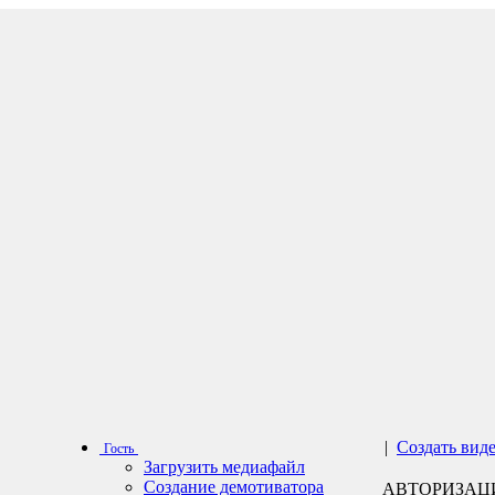
|
Создать вид
Гость
Загрузить медиафайл
Создание демотиватора
АВТОРИЗАЦ