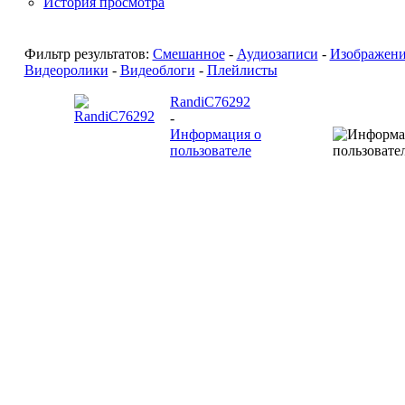
История просмотра
Фильтр результатов:
Смешанное
-
Аудиозаписи
-
Изображен
Видеоролики
-
Видеоблоги
-
Плейлисты
RandiC76292
-
Информация о
пользователе