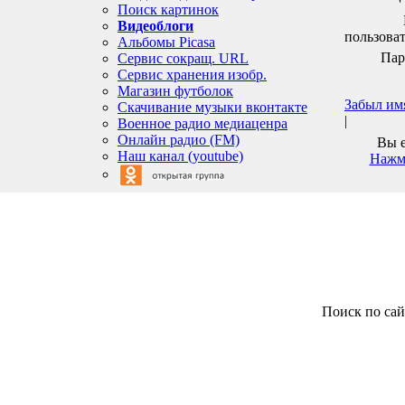
Поиск картинок
Видеоблоги
пользоват
Альбомы Picasa
Пар
Сервис сокращ. URL
Сервис хранения изобр.
Магазин футболок
Забыл им
Скачивание музыки вконтакте
|
Военное радио медиаценра
Онлайн радио (FM)
Вы е
Наш канал (youtube)
Нажми
Поиск по сайт