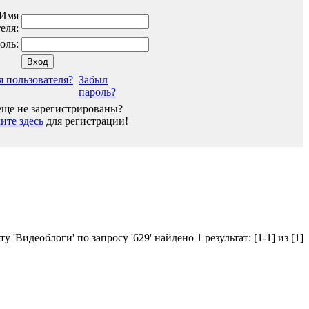
Имя
еля:
оль:
я пользователя?
Забыл
пароль?
ще не зарегистрированы?
те здесь
для регистрации!
у 'Видеоблоги' по запросу '629' найдено 1 результат:
[1-1] из [1]