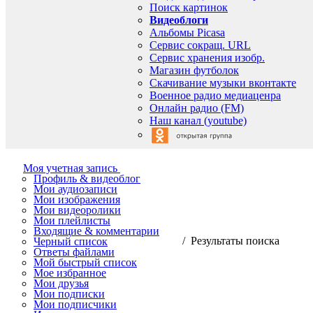
Поиск картинок
Видеоблоги
Альбомы Picasa
Сервис сокращ. URL
Сервис хранения изобр.
Магазин футболок
Скачивание музыки вконтакте
Военное радио медиаценра
Онлайн радио (FM)
Наш канал (youtube)
Моя учетная запись
Профиль & видеоблог
Мои аудиозаписи
Мои изображения
Мои видеоролики
Мои плейлисты
Входящие & комментарии
/ Результаты поиска
Черный список
Ответы файлами
Мой быстрый список
Мое избранное
Мои друзья
Мои подписки
Мои подписчики