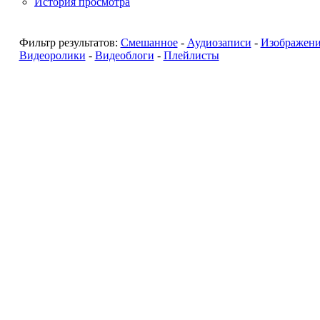
История просмотра
Фильтр результатов:
Смешанное
-
Аудиозаписи
-
Изображен
Видеоролики
-
Видеоблоги
-
Плейлисты