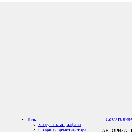
|
Создать вид
Гость
Загрузить медиафайл
Создание демотиватора
АВТОРИЗАЦ