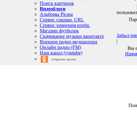
Поиск картинок
Видеоблоги
пользоват
Альбомы Picasa
Пар
Сервис сокращ. URL
Сервис хранения изобр.
Магазин футболок
Забыл им
Скачивание музыки вконтакте
|
Военное радио медиаценра
Онлайн радио (FM)
Вы е
Наш канал (youtube)
Нажми
Пои