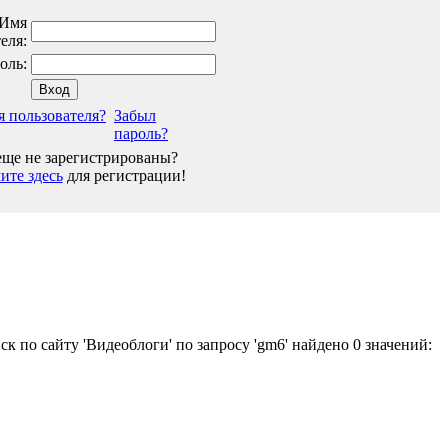
Имя
еля:
оль:
я пользователя?
Забыл
пароль?
ще не зарегистрированы?
те здесь
для регистрации!
ск по сайту 'Видеоблоги' по запросу 'gm6' найдено 0 значений: