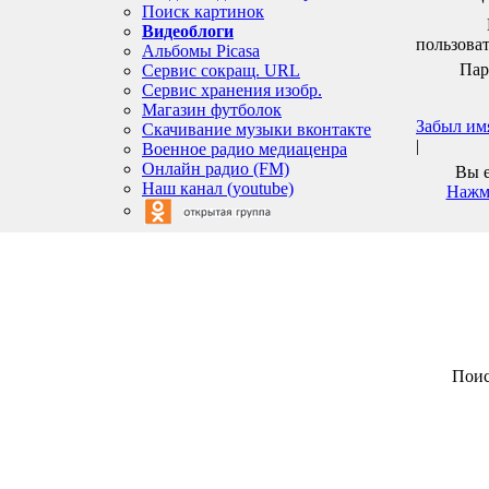
Поиск картинок
Видеоблоги
пользоват
Альбомы Picasa
Пар
Сервис сокращ. URL
Сервис хранения изобр.
Магазин футболок
Забыл им
Скачивание музыки вконтакте
|
Военное радио медиаценра
Онлайн радио (FM)
Вы е
Наш канал (youtube)
Нажми
Поис