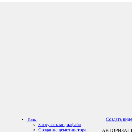
|
Создать вид
Гость
Загрузить медиафайл
Создание демотиватора
АВТОРИЗАЦ