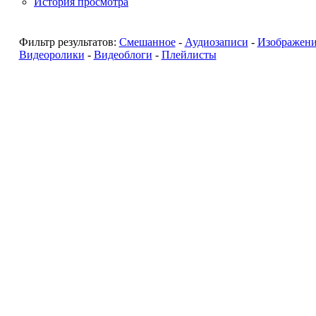
История просмотра
Фильтр результатов:
Смешанное
-
Аудиозаписи
-
Изображен
Видеоролики
-
Видеоблоги
-
Плейлисты