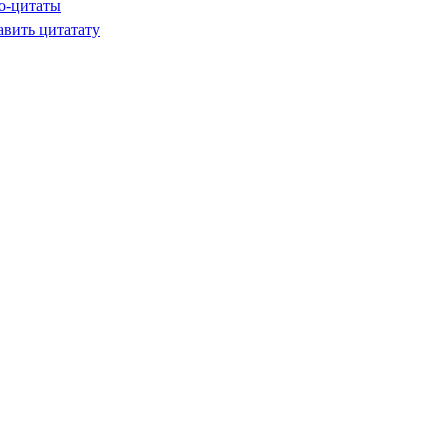
о-цитаты
авить цитатату