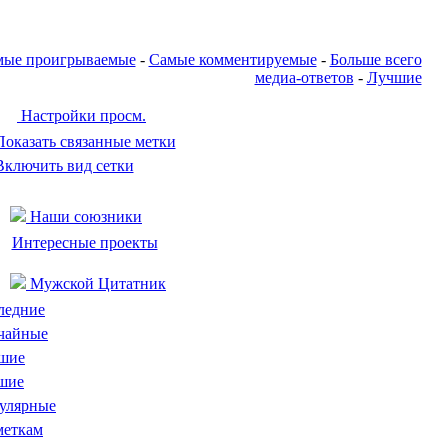
мые проигрываемые
-
Самые комментируемые
-
Больше всего
медиа-ответов
-
Лучшие
Настройки просм.
Показать связанные метки
Включить вид сетки
Наши союзники
Интересные проекты
Мужской Цитатник
ледние
чайные
шие
шие
улярные
меткам