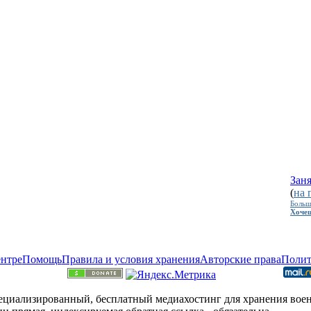
Заня
(
на 
Больш
Хочеш
нтре
Помощь
Правила и условия хранения
Авторские права
Полит
ециализированный, бесплатный медиахостинг для хранения вое