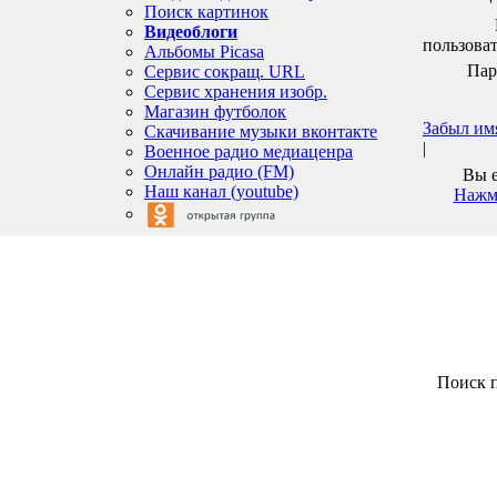
Поиск картинок
Видеоблоги
пользоват
Альбомы Picasa
Пар
Сервис сокращ. URL
Сервис хранения изобр.
Магазин футболок
Забыл им
Скачивание музыки вконтакте
|
Военное радио медиаценра
Онлайн радио (FM)
Вы е
Наш канал (youtube)
Нажми
Поиск п