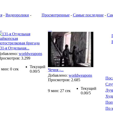
ия
-
Видеоролики
-
Просмотренные
-
Самые последние
-
Са
31-я Отдельная...
Добавлено:
worldweapons
Просмотров:
3.299
Текущий
 мин: 0 сек
Чечня -...
0.00/5
Добавлено:
worldweapons
Пос
Просмотров:
2.685
Слу
Текущий
Луч
9 мин: 27 сек
0.00/5
Худ
Поп
По 