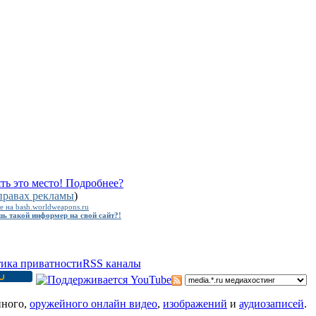
ть это место! Подробнее?
правах рекламы
)
е на bash.worldweapons.ru
ь такой информер на свой сайт?!
ика приватности
RSS каналы
нного,
оружейного онлайн видео
,
изображений
и
аудиозаписей
.