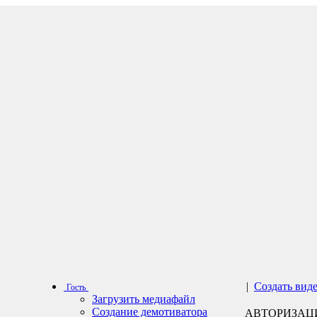
|
Создать вид
Гость
Загрузить медиафайл
Создание демотиватора
АВТОРИЗАЦ