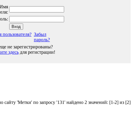
Имя
еля:
оль:
я пользователя?
Забыл
пароль?
ще не зарегистрированы?
те здесь
для регистрации!
о сайту 'Метки' по запросу '131' найдено 2 значений:
[1-2] из [2]