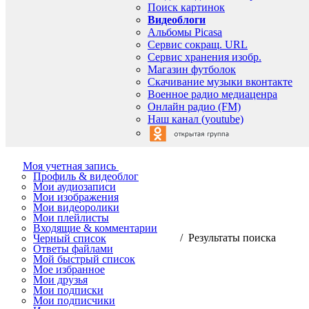
Поиск картинок
Видеоблоги
Альбомы Picasa
Сервис сокращ. URL
Сервис хранения изобр.
Магазин футболок
Скачивание музыки вконтакте
Военное радио медиаценра
Онлайн радио (FM)
Наш канал (youtube)
Моя учетная запись
Профиль & видеоблог
Мои аудиозаписи
Мои изображения
Мои видеоролики
Мои плейлисты
Входящие & комментарии
/ Результаты поиска
Черный список
Ответы файлами
Мой быстрый список
Мое избранное
Мои друзья
Мои подписки
Мои подписчики