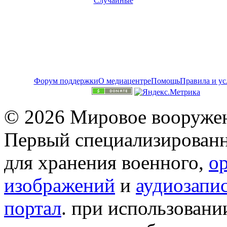
Случайные
Форум поддержки
О медиацентре
Помощь
Правила и ус
© 2026 Мировое вооружен
Первый специализированн
для хранения военного,
о
изображений
и
аудиозапи
портал
. при использован