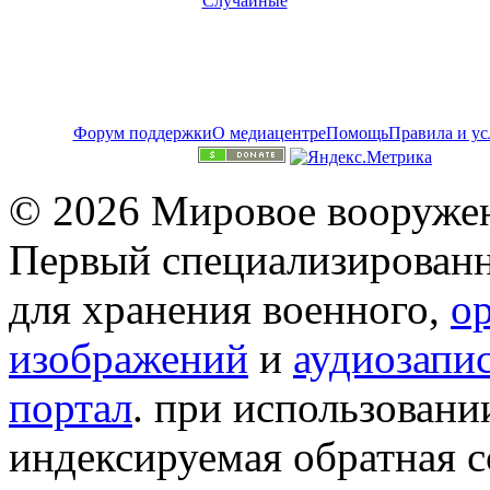
Случайные
Форум поддержки
О медиацентре
Помощь
Правила и ус
© 2026 Мировое вооружен
Первый специализированн
для хранения военного,
о
изображений
и
аудиозапи
портал
. при использован
индексируемая обратная сс