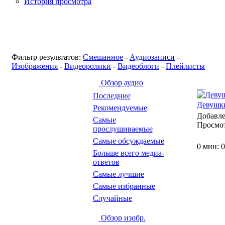
История просмотра
Фильтр результатов:
Смешанное
-
Аудиозаписи
-
Изображения
-
Видеоролики
-
Видеоблоги
-
Плейлисты
Обзор аудио
Последние
Девушки
Рекомендуемые
Добавл
Самые
Просмо
прослушиваемые
Самые обсуждаемые
0 мин: 0
Больше всего медиа-
ответов
Самые лучшие
Самые избранные
Случайные
Обзор изобр.