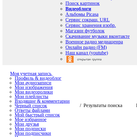
Поиск картинок
Видеоблоги
Альбомы Picasa
Сервис сокращ. URL
Сервис хранения изобр.
Магазин футболок
Скачивание музыки вконтакте
Военное радио медиаценра
Онлайн радио (FM)
Наш канал (youtube)
Моя учетная запись
Профиль & видеоблог
Мои аудиозаписи
Мои изображения
Мои видеоролики
Мои плейлисты
Входящие & комментарии
/ Результаты поиска
Черный список
Ответы файлами
Мой быстрый список
Мое избранное
Мои друзья
Мои подписки
Мои подписчики