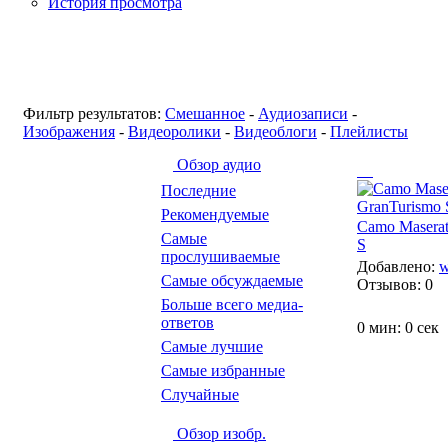
История просмотра
Фильтр результатов:
Смешанное
-
Аудиозаписи
-
Изображения
-
Видеоролики
-
Видеоблоги
-
Плейлисты
Обзор аудио
Последние
Рекомендуемые
Camo Maserat
Самые
S
прослушиваемые
Добавлено:
w
Самые обсуждаемые
Отзывов:
0
Больше всего медиа-
ответов
0 мин: 0 сек
Самые лучшие
Самые избранные
Случайные
Обзор изобр.