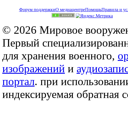
Форум поддержки
О медиацентре
Помощь
Правила и ус
© 2026 Мировое вооружен
Первый специализированн
для хранения военного,
о
изображений
и
аудиозапи
портал
. при использован
индексируемая обратная сс