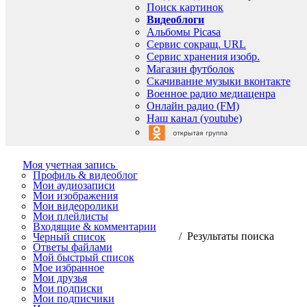
Поиск картинок
Видеоблоги
Альбомы Picasa
Сервис сокращ. URL
Сервис хранения изобр.
Магазин футболок
Скачивание музыки вконтакте
Военное радио медиаценра
Онлайн радио (FM)
Наш канал (youtube)
Моя учетная запись
Профиль & видеоблог
Мои аудиозаписи
Мои изображения
Мои видеоролики
Мои плейлисты
Входящие & комментарии
/ Результаты поиска
Черный список
Ответы файлами
Мой быстрый список
Мое избранное
Мои друзья
Мои подписки
Мои подписчики