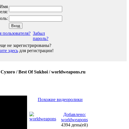
Имя
еля:
оль:
я пользователя?
Забыл
пароль?
ще не зарегистрированы?
те здесь
для регистрации!
хого / Best Of Sukhoi / worldweapons.ru
Похожие видеоролики
Добавлено:
worldweapons
4394 день(ей)