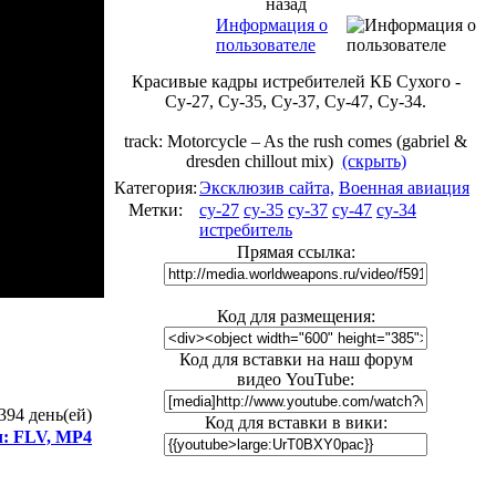
назад
Информация о
пользователе
Красивые кадры истребителей КБ Сухого -
Су-27, Су-35, Су-37, Су-47, Су-34.
track: Motorcycle – As the rush comes (gabriel &
dresden chillout mix)
(скрыть)
Категория:
Эксклюзив сайта,
Военная авиация
Метки:
су-27
су-35
су-37
су-47
су-34
истребитель
Прямая ссылка:
Код для размещения:
Код для вставки на наш форум
видео YouTube:
394 день(ей)
Код для вставки в вики:
л: FLV, MP4