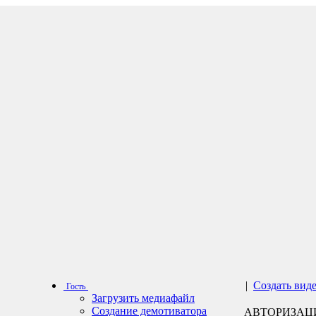
|
Создать вид
Гость
Загрузить медиафайл
Создание демотиватора
АВТОРИЗАЦ