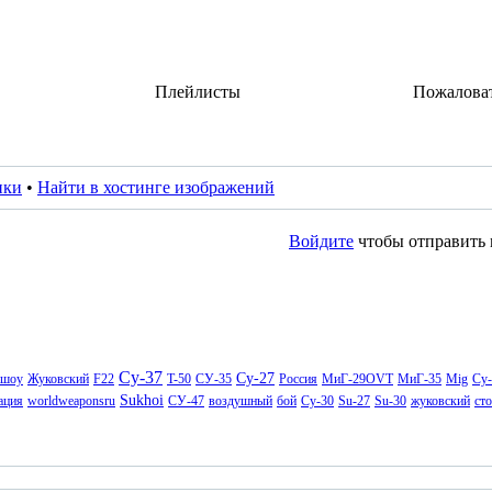
Плейлисты
Пожалова
ики
•
Найти в хостинге изображений
Войдите
чтобы отправить 
Су-37
Су-27
ашоу
Жуковский
F22
T-50
СУ-35
Россия
МиГ-29OVT
МиГ-35
Mig
Су
Sukhoi
ация
worldweaponsru
СУ-47
воздушный
бой
Су-30
Su-27
Su-30
жуковский
ст