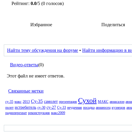
Рейтинг:
0.0
/5 (0 голосов)
Избранное
Поделиться
Найти тему обсуждения на форуме
•
Найти информацию в в
Видео-ответы
(0)
Этот файл не имеет ответов.
Связанные метки
Сухой
Су-35
самолет
су-35
макс
2013
презентация
МАКС
авиасалон
ави
истребитель
су-27
полет
су-30
Су-33
неудачная
посадка
авианосец
кузнецов
ави
радиоперехват
реконструкция
макс2009