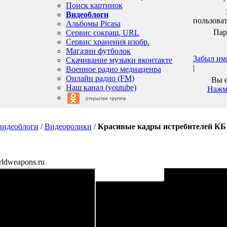
Поиск картинок
Видеоблоги
пользоват
Альбомы Picasa
Пар
Сервис сокращ. URL
Сервис хранения изобр.
Магазин футболок
Забыл им
Скачивание музыки вконтакте
|
Военное радио медиаценра
Онлайн радио (FM)
Вы е
Наш канал (youtube)
Нажми
/
Видеоролики
/
Красивые кадры истребителей КБ Су
rldweapons.ru