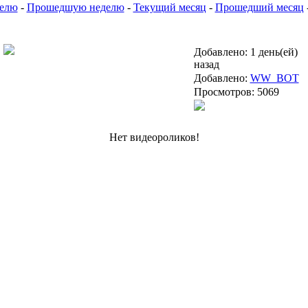
елю
-
Прошедшую неделю
-
Текущий месяц
-
Прошедший месяц
Добавлено:
1 день(ей)
назад
Добавлено:
WW_BOT
Просмотров:
5069
Нет видеороликов!