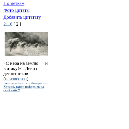
По меткам
Фото-цитаты
Добавить цитатату
2118
[ 2 ]
«С неба на землю — и
в атаку!» - Девиз
десантников
(
неизвестен
)
Больше на bash.worldweapons.ru
Хочешь такой информер на
свой сайт?!