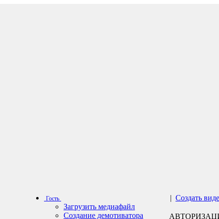
|
Создать вид
Гость
Загрузить медиафайл
Создание демотиватора
АВТОРИЗАЦ