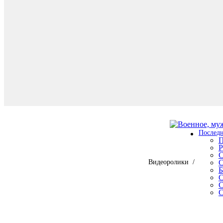
Послед
П
Р
С
Видеоролики /
С
Б
С
С
С