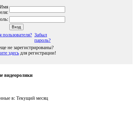
Имя
еля:
оль:
я пользователя?
Забыл
пароль?
ще не зарегистрированы?
те здесь
для регистрации!
е видеоролики
нные в: Текущий месяц