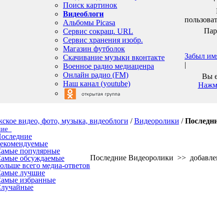
Поиск картинок
Видеоблоги
пользоват
Альбомы Picasa
Пар
Сервис сокращ. URL
Сервис хранения изобр.
Магазин футболок
Забыл им
Скачивание музыки вконтакте
|
Военное радио медиаценра
Онлайн радио (FM)
Вы е
Наш канал (youtube)
Нажми
/
Видеоролики
/
Последни
ние
оследние
екомендуемые
амые популярные
Последние Видеоролики >> добавле
амые обсуждаемые
ольше всего медиа-ответов
амые лучшие
амые избранные
лучайные