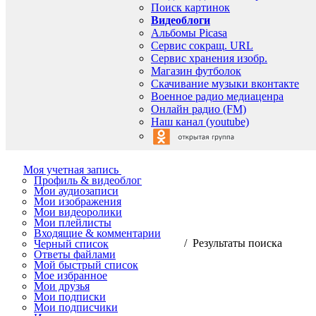
Поиск картинок
Видеоблоги
Альбомы Picasa
Сервис сокращ. URL
Сервис хранения изобр.
Магазин футболок
Скачивание музыки вконтакте
Военное радио медиаценра
Онлайн радио (FM)
Наш канал (youtube)
Моя учетная запись
Профиль & видеоблог
Мои аудиозаписи
Мои изображения
Мои видеоролики
Мои плейлисты
Входящие & комментарии
/ Результаты поиска
Черный список
Ответы файлами
Мой быстрый список
Мое избранное
Мои друзья
Мои подписки
Мои подписчики