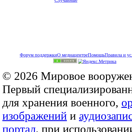
Случайные
Форум поддержки
О медиацентре
Помощь
Правила и ус
© 2026 Мировое вооружен
Первый специализированн
для хранения военного,
о
изображений
и
аудиозапи
портал
. при использован