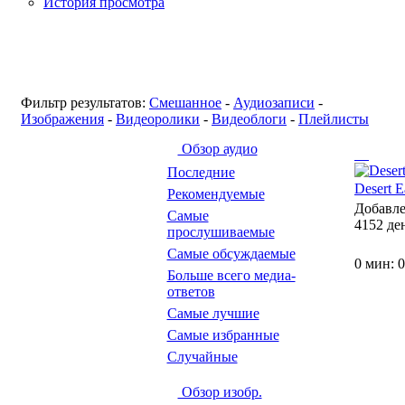
История просмотра
Фильтр результатов:
Смешанное
-
Аудиозаписи
-
Изображения
-
Видеоролики
-
Видеоблоги
-
Плейлисты
Обзор аудио
Последние
Desert E
Рекомендуемые
Добавл
Самые
4152 де
прослушиваемые
Самые обсуждаемые
0 мин: 0
Больше всего медиа-
ответов
Самые лучшие
Самые избранные
Случайные
Обзор изобр.