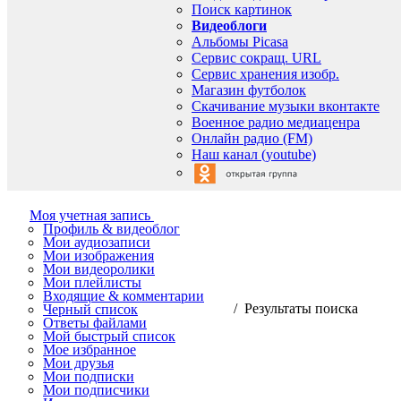
Поиск картинок
Видеоблоги
Альбомы Picasa
Сервис сокращ. URL
Сервис хранения изобр.
Магазин футболок
Скачивание музыки вконтакте
Военное радио медиаценра
Онлайн радио (FM)
Наш канал (youtube)
Моя учетная запись
Профиль & видеоблог
Мои аудиозаписи
Мои изображения
Мои видеоролики
Мои плейлисты
Входящие & комментарии
/ Результаты поиска
Черный список
Ответы файлами
Мой быстрый список
Мое избранное
Мои друзья
Мои подписки
Мои подписчики